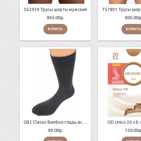
SG2929 Трусы шорты мужские
TS7801 Трусы шор
865.00р.
805.00р
КУПИТЬ
КУПИТЬ
GB5 Classic Bamboo гладь всесезонные мужские
OD Unico 20 v.b.
89.00р.
130.00р