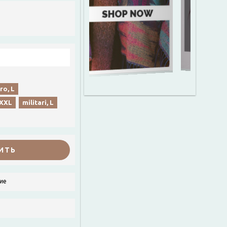
ro, L
XXXL
militari, L
ИТЬ
ие