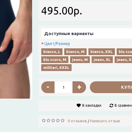
495.00р.
Доступные варианты
Цвет/Размер
bianco, L
bianco, M
bianco, XXL
blu scu
blu scuro, M
jeans, M
jeans, XL
jeans, 
militari, XXXL
-
+
КУП
В закладки
В сравнен
0 отзывов
Написать отзыв
/